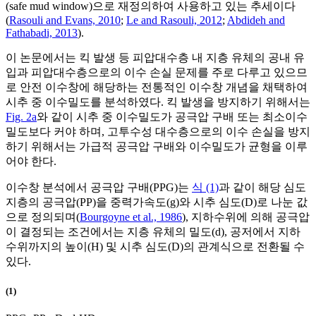
(safe mud window)으로 재정의하여 사용하고 있는 추세이다
(
Rasouli and Evans, 2010
;
Le and Rasouli, 2012
;
Abdideh and
Fathabadi, 2013
).
이 논문에서는 킥 발생 등 피압대수층 내 지층 유체의 공내 유
입과 피압대수층으로의 이수 손실 문제를 주로 다루고 있으므
로 안전 이수창에 해당하는 전통적인 이수창 개념을 채택하여
시추 중 이수밀도를 분석하였다. 킥 발생을 방지하기 위해서는
Fig. 2a
와 같이 시추 중 이수밀도가 공극압 구배 또는 최소이수
밀도보다 커야 하며, 고투수성 대수층으로의 이수 손실을 방지
하기 위해서는 가급적 공극압 구배와 이수밀도가 균형을 이루
어야 한다.
이수창 분석에서 공극압 구배(PPG)는
식 (1)
과 같이 해당 심도
지층의 공극압(PP)을 중력가속도(g)와 시추 심도(D)로 나눈 값
으로 정의되며(
Bourgoyne et al., 1986
), 지하수위에 의해 공극압
이 결정되는 조건에서는 지층 유체의 밀도(d), 공저에서 지하
수위까지의 높이(H) 및 시추 심도(D)의 관계식으로 전환될 수
있다.
(1)