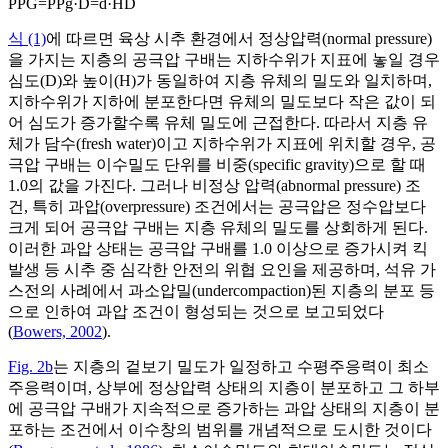
P
P
G
=
P
P
g
·
D
=
d
·
H
D
식 (1)
에 따르면 육상 시추 환경에서 정상압력(normal pressure)
을 가지는 지층의 공극압 구배는 지하수위가 지표에 놓일 경우
심도(D)와 높이(H)가 동일하여 지층 유체의 밀도와 일치하며,
지하수위가 지하에 분포한다면 유체의 밀도보다 작은 값이 되
어 심도가 증가할수록 유체 밀도에 근접한다. 따라서 지층 유
체가 담수(fresh water)이고 지하수위가 지표에 위치할 경우, 공
극압 구배는 이수밀도 단위를 비중(specific gravity)으로 할 때
1.0의 값을 가진다. 그러나 비정상 압력(abnormal pressure) 조
건, 특히 과압(overpressure) 조건에서는 공극압은 정수압보다
크게 되어 공극압 구배는 지층 유체의 밀도를 상회하게 된다.
이러한 과압 상태는 공극압 구배를 1.0 이상으로 증가시켜 킥
발생 등 시추 중 심각한 안전의 위협 요인을 제공하며, 석유 가
스전의 사례에서 과소압밀(undercompaction)된 지층의 분포 등
으로 인하여 과압 조건이 형성되는 것으로 보고되었다
(
Bowers, 2002
).
Fig. 2b
는 지층의 겉보기 밀도가 일정하고 수평주응력이 최소
주응력이며, 상부에 정상압력 상태의 지층이 분포하고 그 하부
에 공극압 구배가 지속적으로 증가하는 과압 상태의 지층이 분
포하는 조건에서 이수창의 범위를 개념적으로 도시한 것이다