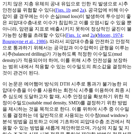
기치 않은 지층 유체의 공내 유입으로 인한 킥 발생으로 시추
안전성을 위협할 수 있다(
Figs. 1b
and
2a
). 공극압에 비해 이수
압이 클 경우에는 이수 손실(mud loss)이 발생하여 투수성이 좋
은 피압대수층내로 이수가 침입하고 이를 오염시킬 수 있을 뿐
아니라, 암편을 지표로 배출시키지 못하여 정상적인 굴진이 불
가능한 상황을 초래할 수 있다(
Figs. 1c
and
2a
)(
Moore, 1974
;
Bourgoyne et al., 1986
). 따라서 피압대수층을 안전하고 안정적
으로 통과하기 위해서는 공극압과 이수압력이 균형을 이루는
시추(balanced drilling)가 가능하도록 적정한 이수밀도(mud
density)가 적용되어야 하며, 이를 위해 시추 안전성을 보장하
는 범위 내에서 적용할 수 있는 이수밀도의 최소값을 결정하는
것이 관건이 된다.
이 논문은 에어햄머 방식의 DTH 시추로 통과가 불가능한 피
압대수층을 이수를 사용하는 회전식 시추를 이용하여 최종 시
추 심도에 도달하고자 할 때, 시추 안정성을 확보하기 위한 적
정이수밀도(suitable mud density, SMD)를 결정하기 위한 방법
을 제시하는 것을 목적으로 한다. 이를 위하여 시추 중 이수밀
도를 결정하는 데 일반적으로 사용되는 이수창(mud window)
분석 방법을 검토하고 이에 기초하여 피압대수층 조건에서 적
용할 수 있는 방법을 새롭게 제안하였으며, 가상의 지질 및 지