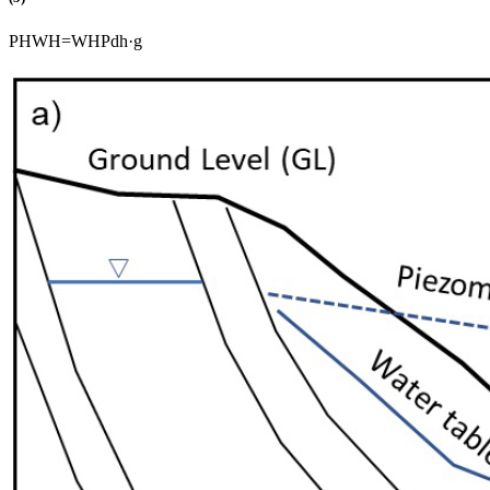
P
H
W
H
=
W
H
P
d
h
·
g