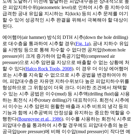
도에 도달하기 이전에 발달하는 피압대수층은 상대적으로 높
은 피압지하수위(piezometric level)로 인하여 시추 중 지하수의
급격한 공내 유입을 지시하는 킥(kick) 등의 시추 문제를 야기
할 수 있어 성공적인 시추 완결을 위해서 극복해야 할 대상이
된다.
에어햄머(air hammer) 방식의 DTH 시추(down the hole drilling)
로 대수층을 통과하여 시추할 경우(
Fig. 1a
), 공내 지하수 유입
을 시멘팅 등으로 통해 차수할 수 없다면 공저압(bottom hole
pressure)이 크게 증가하여 압축공기압력(compressed air
pressure)으로 시추 암편을 지상으로 배출할 수 없는 상황에 처
할 수 있다(
Halco Rock Tools, 2008
). 이 경우 더 이상 에어햄머
로는 시추를 지속할 수 없으므로 시추 공법을 변경하여야 하
며, 피압대수층은 자유면 지하수위보다 높은 피압지하수위를
형성하므로 그 위험성이 더욱 크다. 이러한 조건에서 채택할
수 있는 시추 공법은 이수(mud) 등 시추액(drilling fluid)을 사용
하는 회전식 시추(rotary drilling)가 대표적이다. 회전식 시추에
서 이수는 시추 암편의 원활한 배출과 시추 비트의 냉각 등의
기능과 함께 시추공벽의 안정성을 유지하는 중요한 역할을 수
행한다(
Bourgoyne et al., 1986
). 이수를 사용하는 회전식 시추로
피압대수층을 통과하여 시추할 경우에도 피압대수층의 높은
공극압(pore pressure)에 비해 이수압(mud pressure)이 작다면 예