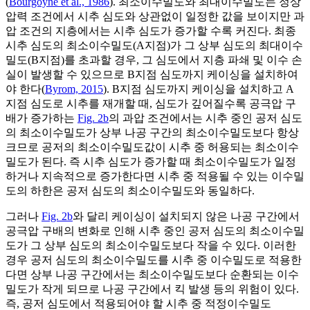
(
Bourgoyne et al., 1986
). 최소이수밀도와 최대이수밀도는 정상
압력 조건에서 시추 심도와 상관없이 일정한 값을 보이지만 과
압 조건의 지층에서는 시추 심도가 증가할 수록 커진다. 최종
시추 심도의 최소이수밀도(A지점)가 그 상부 심도의 최대이수
밀도(B지점)를 초과할 경우, 그 심도에서 지층 파쇄 및 이수 손
실이 발생할 수 있으므로 B지점 심도까지 케이싱을 설치하여
야 한다(
Byrom, 2015
). B지점 심도까지 케이싱을 설치하고 A
지점 심도로 시추를 재개할 때, 심도가 깊어질수록 공극압 구
배가 증가하는
Fig. 2b
의 과압 조건에서는 시추 중인 공저 심도
의 최소이수밀도가 상부 나공 구간의 최소이수밀도보다 항상
크므로 공저의 최소이수밀도값이 시추 중 허용되는 최소이수
밀도가 된다. 즉 시추 심도가 증가할 때 최소이수밀도가 일정
하거나 지속적으로 증가한다면 시추 중 적용될 수 있는 이수밀
도의 하한은 공저 심도의 최소이수밀도와 동일하다.
그러나
Fig. 2b
와 달리 케이싱이 설치되지 않은 나공 구간에서
공극압 구배의 변화로 인해 시추 중인 공저 심도의 최소이수밀
도가 그 상부 심도의 최소이수밀도보다 작을 수 있다. 이러한
경우 공저 심도의 최소이수밀도를 시추 중 이수밀도로 적용한
다면 상부 나공 구간에서는 최소이수밀도보다 순환되는 이수
밀도가 작게 되므로 나공 구간에서 킥 발생 등의 위험이 있다.
즉, 공저 심도에서 적용되어야 할 시추 중 적정이수밀도