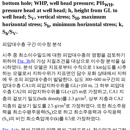
bottom hole; WHP, well head pressure; PH
,
WH
pressure head at well head; h, height from GL to
well head; S
, vertical stress; S
, maximum
V
H
horizontal stress; S
, minimum horizontal stress; k,
h
S
/S
.
h
V
피압대수층 구간 이수창 분석
시추 중 최소이수밀도에 대한 피압대수층의 영향을 검토하기
위하여
Fig. 3b
의 가상 지질조건을 대상으로 이수창 분석을 실
시하였다. 분석 모델은 지표로부터 수직으로 1 km심도를 시추
하는 모델로서 지하수위가 지표면인 담수 포화 상태에서 지하
에 두 조의 피압대수층이 발달한다. 심도 300~600 m구간의 피
압대수층 CA1의 피압지하수위를 GL(+)50 m, 그 하부 피압대
수층 CA2의 피압지하수위를 GL(+)25 m로 가정하고, CA1 지
3
층의 겉보기 밀도(bulk density)를 2.3 g/cm
, 상부 지층과 CA2
3
지층의 겉보기 밀도를 2.5 g/cm
로 가정하였다. 또한 최소주응
력을 최소수평주응력(S
)으로 하고 최소주응력과 수직응력
h
(S
)의 비인 최소측압계수(k)를 0.5로 가정하였다.
v
Fig. 4a
는 분석 모델의 압력 분석 그래프로서, 정수압과 비교하