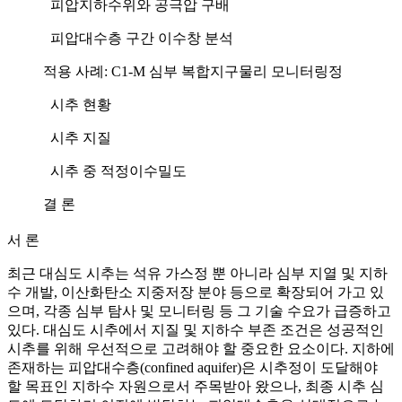
피압지하수위와 공극압 구배
피압대수층 구간 이수창 분석
적용 사례: C1-M 심부 복합지구물리 모니터링정
시추 현황
시추 지질
시추 중 적정이수밀도
결 론
서 론
최근 대심도 시추는 석유 가스정 뿐 아니라 심부 지열 및 지하
수 개발, 이산화탄소 지중저장 분야 등으로 확장되어 가고 있
으며, 각종 심부 탐사 및 모니터링 등 그 기술 수요가 급증하고
있다. 대심도 시추에서 지질 및 지하수 부존 조건은 성공적인
시추를 위해 우선적으로 고려해야 할 중요한 요소이다. 지하에
존재하는 피압대수층(confined aquifer)은 시추정이 도달해야
할 목표인 지하수 자원으로서 주목받아 왔으나, 최종 시추 심