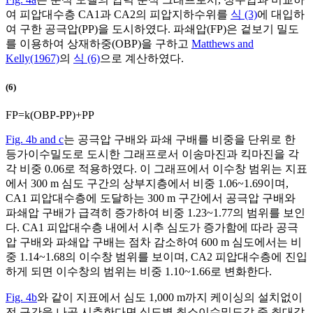
여 피압대수층 CA1과 CA2의 피압지하수위를
식 (3)
에 대입하
여 구한 공극압(PP)을 도시하였다. 파쇄압(FP)은 겉보기 밀도
를 이용하여 상재하중(OBP)을 구하고
Matthews and
Kelly(1967)
의
식 (6)
으로 계산하였다.
(6)
F
P
=
k
(
O
B
P
-
P
P
)
+
P
P
Fig. 4b and c
는 공극압 구배와 파쇄 구배를 비중을 단위로 한
등가이수밀도로 도시한 그래프로서 이송마진과 킥마진을 각
각 비중 0.06로 적용하였다. 이 그래프에서 이수창 범위는 지표
에서 300 m 심도 구간의 상부지층에서 비중 1.06~1.69이며,
CA1 피압대수층에 도달하는 300 m 구간에서 공극압 구배와
파쇄압 구배가 급격히 증가하여 비중 1.23~1.77의 범위를 보인
다. CA1 피압대수층 내에서 시추 심도가 증가함에 따라 공극
압 구배와 파쇄압 구배는 점차 감소하여 600 m 심도에서는 비
중 1.14~1.68의 이수창 범위를 보이며, CA2 피압대수층에 진입
하게 되면 이수창의 범위는 비중 1.10~1.66로 변화한다.
Fig. 4b
와 같이 지표에서 심도 1,000 m까지 케이싱의 설치없이
전 구간을 나공 시추한다면 심도별 최소이수밀도값 중 최대값