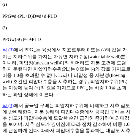
(2)
P
P
G
=
d
·
(
P
L
+
D
)
D
=
d
+
d
·
P
L
D
(3)
P
P
G
w
(
S
G
)
=
1
+
P
L
D
식 (3)
에서 PPG
는 육상에서 지표로부터 0 또는 (-)의 값을 가
w
지는 지하수위를 가지는 자유면 지하수정(water table well)뿐
아니라, 피압정(artesian well)이라 하더라도 자분 조건에 도달
하지 못했다면 피압지하수위(PL)는 0 또는 (-)의 값을 가지므로
비중 1.0을 초과할 수 없다. 그러나 피압정 중 자분정(flowing
well) 조건인 피압대수층을 시추하는 경우, 피압지하수위(PL)
는 지상에 놓여 (+)의 값을 가지므로 PPG
는 비중 1.0을 초과
w
하는 과압 상태에 이른다.
식 (3)
에서 공극압 구배는 피압지하수위에 비례하고 시추 심도
에 반비례한다. 자분 상태의 피압대수층에서 공극압 구배는 시
추 심도가 피압대수층에 도달한 순간 급격히 증가하여 최대값
을 보이며, 시추 심도가 깊어짐에 따라 점차 감소하여 비중 1.0
에 근접하게 된다. 따라서 피압대수층을 통과하는 대심도 시추