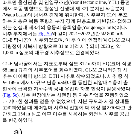
따르면 울산단층 및 연일구조선(Yeonil tectonic line, YTL) 동편
에서 북동 방향으로 형성된 신생대 제 3기 분지인 와읍분지
(Waup basin)의 남서측 경계에 위치한다. 시추부지 C1에 분포
하는 지층은 북동 주향의 분지 경계 단층으로 기반암과 접하고
있는 신생대 제3기의 용동리 응회암층(Yongdongri tuffs)이다.
시추 부지에서는
Fig. 5b
와 같이 2021~2022년간 약 800 m의
C1-E 탐사공이 시추되었으며, 이 후 이에 인접하여 C1-M 모니
터링정이 서북서 방향으로 31 m 이격 시추되어 2023년 약
1,000 m 심도의 대구경 시추정으로 완결되었다.
C1-E 탐사공에서는 지표로부터 심도 812 m까지 HQ(코어 직경
68 mm) 규격의 시추코어를 회수하였다. C1-M 모니터링정 시
추는 에어햄머 방식의 DTH 시추로 착수되었으나, 시추 중 심
도 149 m에서 대규모 단층 파쇄대를 동반한 피압대수층이 출
현하여 급격한 지하수의 공내 유입과 자분 현상이 발생하였다
(
Fig. 5c
). 시추 현장에서는 시멘팅 등 차수 작업을 진행하였으
나 기대한 성과를 얻을 수 없었으며, 자분 규모와 지질 상태를
고려하였을 때 에어햄머 시추의 진행이 더 이상 불가하다고 판
단하고 154 m 심도 이후 이수를 사용하는 회전식 시추로 공법
을 변경하였다.