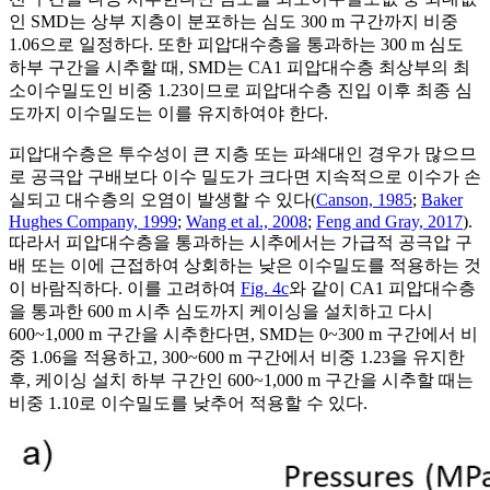
인 SMD는 상부 지층이 분포하는 심도 300 m 구간까지 비중
1.06으로 일정하다. 또한 피압대수층을 통과하는 300 m 심도
하부 구간을 시추할 때, SMD는 CA1 피압대수층 최상부의 최
소이수밀도인 비중 1.23이므로 피압대수층 진입 이후 최종 심
도까지 이수밀도는 이를 유지하여야 한다.
피압대수층은 투수성이 큰 지층 또는 파쇄대인 경우가 많으므
로 공극압 구배보다 이수 밀도가 크다면 지속적으로 이수가 손
실되고 대수층의 오염이 발생할 수 있다(
Canson, 1985
;
Baker
Hughes Company, 1999
;
Wang et al., 2008
;
Feng and Gray, 2017
).
따라서 피압대수층을 통과하는 시추에서는 가급적 공극압 구
배 또는 이에 근접하여 상회하는 낮은 이수밀도를 적용하는 것
이 바람직하다. 이를 고려하여
Fig. 4c
와 같이 CA1 피압대수층
을 통과한 600 m 시추 심도까지 케이싱을 설치하고 다시
600~1,000 m 구간을 시추한다면, SMD는 0~300 m 구간에서 비
중 1.06을 적용하고, 300~600 m 구간에서 비중 1.23을 유지한
후, 케이싱 설치 하부 구간인 600~1,000 m 구간을 시추할 때는
비중 1.10로 이수밀도를 낮추어 적용할 수 있다.