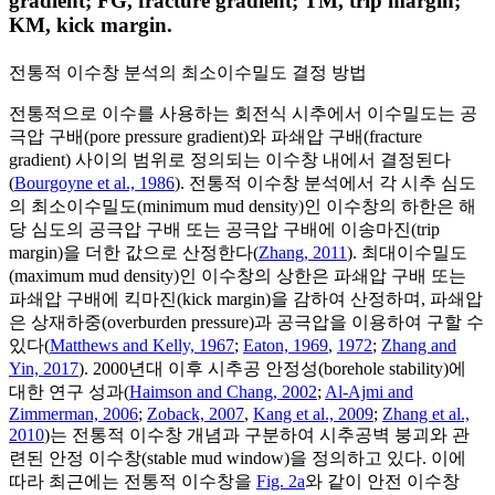
gradient; FG, fracture gradient; TM, trip margin;
KM, kick margin.
전통적 이수창 분석의 최소이수밀도 결정 방법
전통적으로 이수를 사용하는 회전식 시추에서 이수밀도는 공
극압 구배(pore pressure gradient)와 파쇄압 구배(fracture
gradient) 사이의 범위로 정의되는 이수창 내에서 결정된다
(
Bourgoyne et al., 1986
). 전통적 이수창 분석에서 각 시추 심도
의 최소이수밀도(minimum mud density)인 이수창의 하한은 해
당 심도의 공극압 구배 또는 공극압 구배에 이송마진(trip
margin)을 더한 값으로 산정한다(
Zhang, 2011
). 최대이수밀도
(maximum mud density)인 이수창의 상한은 파쇄압 구배 또는
파쇄압 구배에 킥마진(kick margin)을 감하여 산정하며, 파쇄압
은 상재하중(overburden pressure)과 공극압을 이용하여 구할 수
있다(
Matthews and Kelly, 1967
;
Eaton, 1969
,
1972
;
Zhang and
Yin, 2017
). 2000년대 이후 시추공 안정성(borehole stability)에
대한 연구 성과(
Haimson and Chang, 2002
;
Al-Ajmi and
Zimmerman, 2006
;
Zoback, 2007
,
Kang et al., 2009
;
Zhang et al.,
2010
)는 전통적 이수창 개념과 구분하여 시추공벽 붕괴와 관
련된 안정 이수창(stable mud window)을 정의하고 있다. 이에
따라 최근에는 전통적 이수창을
Fig. 2a
와 같이 안전 이수창