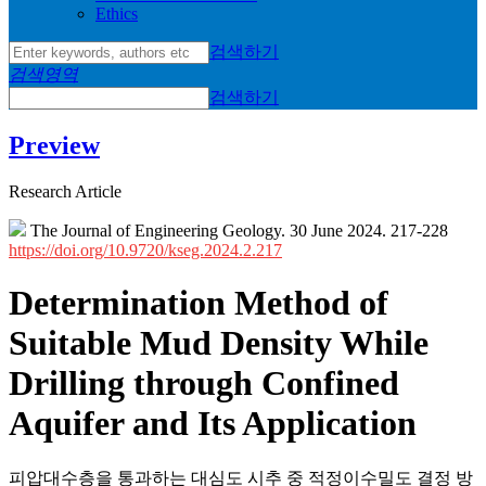
Ethics
검색하기
검색영역
검색하기
Preview
Research Article
The Journal of Engineering Geology. 30 June 2024. 217-228
https://doi.org/10.9720/kseg.2024.2.217
Determination Method of
Suitable Mud Density While
Drilling through Confined
Aquifer and Its Application
피압대수층을 통과하는 대심도 시추 중 적정이수밀도 결정 방