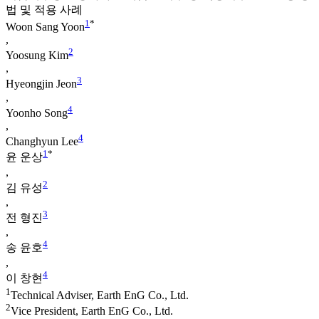
법 및 적용 사례
1
*
Woon Sang Yoon
,
2
Yoosung Kim
,
3
Hyeongjin Jeon
,
4
Yoonho Song
,
4
Changhyun Lee
1
*
윤 운상
,
2
김 유성
,
3
전 형진
,
4
송 윤호
,
4
이 창현
1
Technical Adviser, Earth EnG Co., Ltd.
2
Vice President, Earth EnG Co., Ltd.