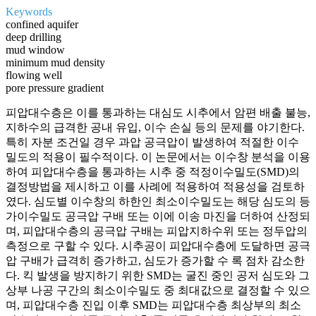
Keywords
confined aquifer
deep drilling
mud window
minimum mud density
flowing well
pore pressure gradient
피압대수층은 이를 통과하는 대심도 시추에서 암편 배출 불능,
지하수의 급격한 공내 유입, 이수 손실 등의 문제를 야기한다.
특히 자분 조건일 경우 과압 공극압이 발생하여 적절한 이수
밀도의 적용이 필수적이다. 이 논문에서는 이수창 분석을 이용
하여 피압대수층을 통과하는 시추 중 적정이수밀도(SMD)의
결정방법을 제시하고 이를 사례에 적용하여 적용성을 검토하
였다. 심도별 이수창의 하한인 최소이수밀도는 해당 심도의 등
가이수밀도 공극압 구배 또는 이에 이송 마진을 더하여 산정되
며, 피압대수층의 공극압 구배는 피압지하수위 또는 정두압의
측정으로 구할 수 있다. 시추공이 피압대수층에 도달하면 공극
압 구배가 급격히 증가하고, 심도가 증가할 수 록 점차 감소한
다. 킥 발생을 방지하기 위한 SMD는 굴진 중인 공저 심도와 그
상부 나공 구간의 최소이수밀도 중 최대값으로 결정할 수 있으
며, 피압대수층 진입 이후 SMD는 피압대수층 최상부의 최소