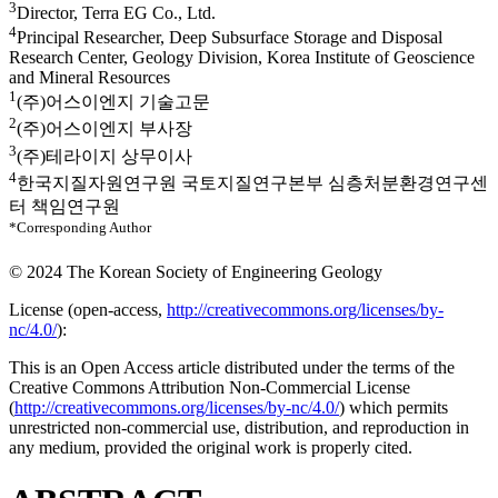
3
Director, Terra EG Co., Ltd.
4
Principal Researcher, Deep Subsurface Storage and Disposal
Research Center, Geology Division, Korea Institute of Geoscience
and Mineral Resources
1
(주)어스이엔지 기술고문
2
(주)어스이엔지 부사장
3
(주)테라이지 상무이사
4
한국지질자원연구원 국토지질연구본부 심층처분환경연구센
터 책임연구원
*Corresponding Author
© 2024 The Korean Society of Engineering Geology
License (
open-access,
http://creativecommons.org/licenses/by-
nc/4.0/
):
This is an Open Access article distributed under the terms of the
Creative Commons Attribution Non-Commercial License
(
http://creativecommons.org/licenses/by-nc/4.0/
) which permits
unrestricted non-commercial use, distribution, and reproduction in
any medium, provided the original work is properly cited.