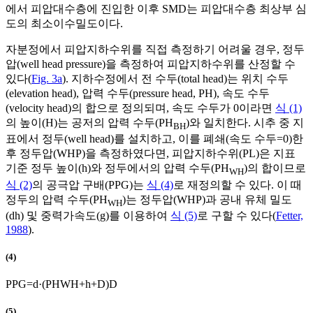
에서 피압대수층에 진입한 이후 SMD는 피압대수층 최상부 심
도의 최소이수밀도이다.
자분정에서 피압지하수위를 직접 측정하기 어려울 경우, 정두
압(well head pressure)을 측정하여 피압지하수위를 산정할 수
있다(
Fig. 3a
). 지하수정에서 전 수두(total head)는 위치 수두
(elevation head), 압력 수두(pressure head, PH), 속도 수두
(velocity head)의 합으로 정의되며, 속도 수두가 0이라면
식 (1)
의 높이(H)는 공저의 압력 수두(PH
)와 일치한다. 시추 중 지
BH
표에서 정두(well head)를 설치하고, 이를 폐쇄(속도 수두=0)한
후 정두압(WHP)을 측정하였다면, 피압지하수위(PL)은 지표
기준 정두 높이(h)와 정두에서의 압력 수두(PH
)의 합이므로
WH
식 (2)
의 공극압 구배(PPG)는
식 (4)
로 재정의할 수 있다. 이 때
정두의 압력 수두(PH
)는 정두압(WHP)과 공내 유체 밀도
WH
(dh) 및 중력가속도(g)를 이용하여
식 (5)
로 구할 수 있다(
Fetter,
1988
).
(4)
P
P
G
=
d
·
(
P
H
W
H
+
h
+
D
)
D
(5)