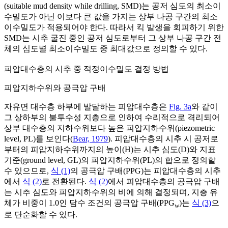
(suitable mud density while drilling, SMD)는 공저 심도의 최소이
수밀도가 아닌 이보다 큰 값을 가지는 상부 나공 구간의 최소
이수밀도가 적용되어야 한다. 따라서 킥 발생을 회피하기 위한
SMD는 시추 굴진 중인 공저 심도로부터 그 상부 나공 구간 전
체의 심도별 최소이수밀도 중 최대값으로 정의할 수 있다.
피압대수층의 시추 중 적정이수밀도 결정 방법
피압지하수위와 공극압 구배
자유면 대수층 하부에 발달하는 피압대수층은
Fig. 3a
와 같이
그 상하부의 불투수성 지층으로 인하여 수리적으로 격리되어
상부 대수층의 지하수위보다 높은 피압지하수위(piezometric
level, PL)를 보인다(
Bear, 1979
). 피압대수층의 시추 시 공저로
부터의 피압지하수위까지의 높이(H)는 시추 심도(D)와 지표
기준(ground level, GL)의 피압지하수위(PL)의 합으로 정의할
수 있으므로,
식 (1)
의 공극압 구배(PPG)는 피압대수층의 시추
에서
식 (2)
로 전환된다.
식 (2)
에서 피압대수층의 공극압 구배
는 시추 심도와 피압지하수위의 비에 의해 결정되며, 지층 유
체가 비중이 1.0인 담수 조건의 공극압 구배(PPG
)는
식 (3)
으
w
로 단순화할 수 있다.