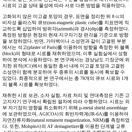
시료의 고결 상태 물성에 따라 서로 다른 방법을 적용하였다.
고화되지 않은 미고결 토양의 경우, 표면을 정리한 뒤 8 cc의
비자성 플라스틱 큐브(non-magnetic plastic cube)를 지표면에 직
교하도록 삽입하여 방위각(azimuth)과 경사(dip)를 측정하였다.
측정된 방향은 현장의 현재 지구자기장 편각을 기준으로 방향
을 보정하였다. 반면, 가마벽이나 소성면과 같이 고결된 부분
에서는 석고(plaster of Paris)를 이용하여 방향을 측정한 뒤 블록
(block)의 형태로 시료를 채취하였으며, 이후 실험실에서 성형
하여 분석에 사용하였다. 본 연구에서는 경상남도 기장군에 위
치한 유적(JC1)에서 동일한 층서 내에 미고결 토양과 고결된
소성면이 함께 분포하여 두 종류의 시료를 동시에 확보할 수
있었다. 최종적으로 본 연구에서는 총 78개의 큐브 시료와 1개
의 블록 시료를 확보하였다.
채취한 시료 보관, 소자 실험, 자료 처리 및 연대측정은 기존 고
고지자기 연구에서 확립된 절차에 따라 수행하였다. 시료는 외
부 자기장의 영향을 최소화하기 위해 µ-metal shield assemblage
에 보관하였으며, AGICO사의 회반자력계(JR-6A)를 이용하여
자연잔류자화(natural remanent magnetization, NRM)를 측정하였
다. 또한, Molspin사의 AF demagnetizer를 이용한 단계별 교류