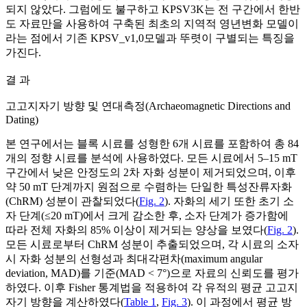
되지 않았다. 그럼에도 불구하고 KPSV3K는 전 구간에서 한반
도 자료만을 사용하여 구축된 최초의 지역적 영년변화 모델이
라는 점에서 기존 KPSV_v1,0모델과 뚜렷이 구별되는 특징을
가진다.
결 과
고고지자기 방향 및 연대측정(Archaeomagnetic Directions and
Dating)
본 연구에서는 블록 시료를 성형한 6개 시료를 포함하여 총 84
개의 정향 시료를 분석에 사용하였다. 모든 시료에서 5–15 mT
구간에서 낮은 안정도의 2차 자화 성분이 제거되었으며, 이후
약 50 mT 단계까지 원점으로 수렴하는 단일한 특성잔류자화
(ChRM) 성분이 관찰되었다(
Fig. 2
). 자화의 세기 또한 초기 소
자 단계(≤20 mT)에서 크게 감소한 후, 소자 단계가 증가함에
따라 전체 자화의 85% 이상이 제거되는 양상을 보였다(
Fig. 2
).
모든 시료로부터 ChRM 성분이 추출되었으며, 각 시료의 소자
시 자화 성분의 선형성과 최대각편차(maximum angular
deviation, MAD)를 기준(MAD < 7°)으로 자료의 신뢰도를 평가
하였다. 이후 Fisher 통계법을 적용하여 각 유적의 평균 고고지
자기 방향을 계산하였다(
Table 1
,
Fig. 3
). 이 과정에서 평균 방