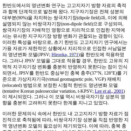
한반도에서의 영년변화 연구는 고고지자기 방향 자료의 축적
과 함께 단계적으로 발전해 왔다. 지구자기장은 전체 성분의
대부분(90%)을 차지하는 쌍극자기장(dipole field)과, 이에 의해
설명되지 않는 비쌍극자기장(non-dipole field)으로 구성되며,
쌍극자기장의 지배적인 영향으로 지리적으로 인접한 지역에
서는 유사한 지구자기장 방향 변화가 관찰되는 경향이 있다.
이러한 특성을 바탕으로, 초기 한반도 고고지자기 연구에서는
가용 자료가 제한적인 상황에서 지리적으로 인접한 서남일본
의 영년변화 모델(JPSV;
Hirooka, 1971
)을 한반도에 적용하였
다. 그러나 JPSV 모델을 그대로 적용할 경우, 한반도 고유의 지
역적 지구자기장 변화를 충분히 반영하지 못한다는 점이 인식
되면서, JPSV를 한반도 중심부인 충북 충주(37°N, 128°E)를 기
준으로 가상지자기극(virtual geomagnetic pole, VGP) 재배치
(relocated) 방법으로 보정한 시험적 한반도 영년변화 모델
(tentative Korean paleosecular variation, t-KPSV;
Lee et al., 2001
)
이 제시되었다. 그러나 이 모델 역시 비쌍극자기장 성분의 영
향을 충분히 고려하지 못한다 한계를 지니고 있었다.
이러한 문제의식 속에서 한반도 내 고고지자기 방향 자료가 점
진적으로 축적됨에 따라, 비쌍극자기장 성분을 직접 반영한 지
역 영년변화 모델의 필요성이 제기되었다. 이에 따라, 충북 충