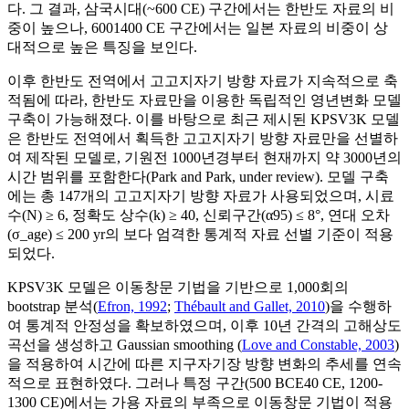
다. 그 결과, 삼국시대(~600 CE) 구간에서는 한반도 자료의 비
중이 높으나, 600­1400 CE 구간에서는 일본 자료의 비중이 상
대적으로 높은 특징을 보인다.
이후 한반도 전역에서 고고지자기 방향 자료가 지속적으로 축
적됨에 따라, 한반도 자료만을 이용한 독립적인 영년변화 모델
구축이 가능해졌다. 이를 바탕으로 최근 제시된 KPSV3K 모델
은 한반도 전역에서 획득한 고고지자기 방향 자료만을 선별하
여 제작된 모델로, 기원전 1000년경부터 현재까지 약 3000년의
시간 범위를 포함한다(Park and Park, under review). 모델 구축
에는 총 147개의 고고지자기 방향 자료가 사용되었으며, 시료
수(N) ≥ 6, 정확도 상수(k) ≥ 40, 신뢰구간(
α
95
) ≤ 8°, 연대 오차
(σ_age) ≤ 200 yr의 보다 엄격한 통계적 자료 선별 기준이 적용
되었다.
KPSV3K 모델은 이동창문 기법을 기반으로 1,000회의
bootstrap 분석(
Efron, 1992
;
Thébault and Gallet, 2010
)을 수행하
여 통계적 안정성을 확보하였으며, 이후 10년 간격의 고해상도
곡선을 생성하고 Gaussian smoothing (
Love and Constable, 2003
)
을 적용하여 시간에 따른 지구자기장 방향 변화의 추세를 연속
적으로 표현하였다. 그러나 특정 구간(500 BCE­40 CE, 1200­
1300 CE)에서는 가용 자료의 부족으로 이동창문 기법이 적용