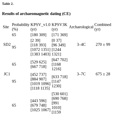
Table 2.
Results of archaeomagnetic dating (CE)
Probability
KPSV_v1.0
KPSV3K
Combined
Site
Archaeological
(%)
(yr)
(yr)
(yr)
65
[180 309]
[171 369]
[2 39]
[0 37]
SD2
3–4C
270 ± 99
[118 393]
[96 349]
95
[1072 1351]
[1244
[1383 1403]
1321]
[647 702]
[529 625]
65
[1168
[667 718]
1216]
JC1
3–7C
675 ± 28
[452 737]
[633 718]
[884 907]
95
[1147
[1019 1096]
1230]
[1118 1135]
[530 601]
[690 768]
[443 596]
[991
65
[679 748]
1010]
[1025 1067]
[1159