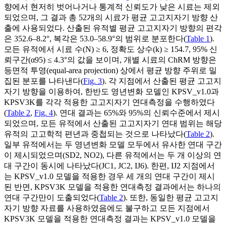
향에서 현저히 벗어나거나 통계적 신뢰도가 낮은 시료는 제외
되었으며, 그 결과 총 52개의 시료가 평균 고고지자기 방향 산
출에 사용되었다. 산출된 유적별 평균 고고지자기 방향의 편각
은 352.6–8.2°, 복각은 53.0–58.9°의 범위로 분포한다(
Table 1
).
모든 유적에서 시료 수(N) ≥ 6, 정확도 상수(k) ≥ 154.7, 95% 신
뢰구간(
α
95
) ≤ 4.3°의 값을 보이며, 개별 시료의 ChRM 방향은
등면적 투영(equal-area projection) 상에서 평균 방향 주위로 밀
집된 분포를 나타낸다(
Fig. 3
). 각 지점에서 산출된 평균 고고지
자기 방향을 이용하여, 한반도 영년변화 모델인 KPSV_v1.0과
KPSV3K를 각각 적용한 고고지자기 연대측정을 수행하였다
(
Table 2
,
Fig. 4
). 연대 결과는 65%와 95%의 신뢰수준에서 제시
되었으며, 모든 유적에서 산출된 고고지자기 연대 범위는 해당
유적의 고고학적 편년과 중첩되는 것으로 나타났다(
Table 2
).
일부 유적에서는 두 영년변화 모델 모두에서 유사한 연대 구간
이 제시되었으며(SD2, NO2), 다른 유적에서는 두 개 이상의 연
대 구간이 동시에 나타났다(JC1, JC2, IJ6). 한편, IJ2 지점에서
는 KPSV_v1.0 모델을 적용한 경우 세 개의 연대 구간이 제시
된 반면, KPSV3K 모델을 적용한 연대측정 결과에서는 하나의
연대 구간만이 도출되었다(
Table 2
). 또한, 동일한 평균 고고지
자기 방향 자료를 사용하였음에도 불구하고 모든 지점에서
KPSV3K 모델을 적용한 연대측정 결과는 KPSV_v1.0 모델을