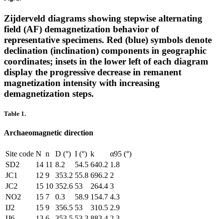
Zijderveld diagrams showing stepwise alternating
field (AF) demagnetization behavior of
representative specimens. Red (blue) symbols denote
declination (inclination) components in geographic
coordinates; insets in the lower left of each diagram
display the progressive decrease in remanent
magnetization intensity with increasing
demagnetization steps.
Table 1.
Archaeomagnetic direction
Site code
N
n
D (°)
I (°)
k
α
95
(°)
SD2
14
11
8.2
54.5
640.2
1.8
JC1
12
9
353.2
55.8
696.2
2
JC2
15
10
352.6
53
264.4
3
NO2
15
7
0.3
58.9
154.7
4.3
IJ2
15
9
356.5
53
310.5
2.9
IJ6
13
6
353.5
53.3
883.4
2.3