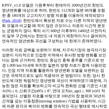
KPSV_v1.0 모델은 기원후부터 현재까지 2000년간의 한반도
영년변화를 대상으로 하며, 한반도 112개와 일본 68개를 포함
한 총 180개의 고고지자기 방향 자료를 이용하여 제작되었다
(
Park, 2018
). 한반도에서 확보된 자료 수는 다른 지역의 영년변
화 모델과 비교할 때 적지 않은 규모이나, 자료의 시간적 분포
는 균등하지 않다. 특히 서기 600년 이후부터 1400년 이전까지
의 일부 구간에서는 한반도 내 자료가 제한적이거나 결여되어,
연속적인 영년변화 곡선을 구성하는 데 한계가 존재하였다.
이러한 자료 공백을 보완하기 위해, 지구자기장의 쌍극자기장
성분이 지리적으로 인접한 지역에서 유사한 방향 변화를 보인
다는 점에 근거하여, 한반도 중심인 충북 충주를 기준으로 반
경 1,000 km 이내에 위치한 일본의 방향 자료가 함께 사용되었
다. 인접 지역 자료를 활용하여 영년변화 모델을 보완하는 접
근은 국제적으로도 널리 적용되어 온 방법이다. 또한, 당시 한
반도에 대한 독립적인 영년변화 곡선이 부재하였기 때문에, 가
능한 많은 자료를 확보하고자 비교적 완화된 선별 기준인 시료
수(N) ≥ 6, 신뢰구간(
α
95
) ≤ 8°, 연대 오차(σ_age) ≤ 300 yr)이 적
용되었다. 선별된 자료를 바탕으로 100년의 창 범위와 50년의
간격을 갖는 이동창문(moving window) 기법을 사용하여, 시간
에 따른 편각과 복각의 변화를 연속적인 곡선 형태로 제시하였