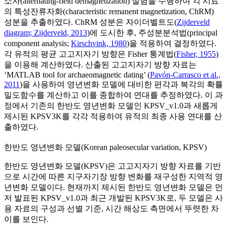
소자(alternating-field demagnetization) 실험을 수행하여 각 시료
의 특성잔류자화(characteristic remanent magnetization, ChRM)
성분을 추출하였다. ChRM 성분은 자이더벨트도(
Zijderveld
diagram; Zijderveld, 2013
)에 도시한 후, 주성분분석법(principal
component analysis;
Kirschvink, 1980
)을 적용하여 결정하였다.
각 유적의 평균 고고지자기 방향은 Fisher 통계법(
Fisher, 1955
)
을 이용해 계산하였다. 산출된 고고지자기 방향 자료는
‘MATLAB tool for archaeomagnetic dating’ (
Pavón-Carrasco et al.,
2011
)을 사용하여 영년변화 모델에 대비한 편각과 복각의 확률
밀도함수를 계산하고 이를 종합하여 연대를 추정하였다. 이 과
정에서 기존의 한반도 영년변화 모델인 KPSV_v1.0과 새롭게
제시된 KPSV3K를 각각 적용하여 유적의 최종 사용 연대를 산
출하였다.
한반도 영년변화 모델(Korean paleosecular variation, KPSV)
한반도 영년변화 모델(KPSV)은 고고지자기 방향 자료를 기반
으로 시간에 따른 지구자기장 방향 변화를 재구성한 지역적 영
년변화 모델이다. 현재까지 제시된 한반도 영년변화 모델은 먼
저 발표된 KPSV_v1.0과 최근 개발된 KPSV3K로, 두 모델은 사
용 자료의 구성과 선별 기준, 시간 해상도 측면에서 뚜렷한 차
이를 보인다.