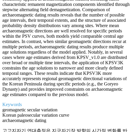
characteristic remanent magnetization components identified through
stepwise alternating field demagnetization. Comparison of
archaeomagnetic dating results reveals that the number of possible
age intervals, their temporal extents, and the structure of associated
probability density distributions vary among sites. Where mean
archaeomagnetic directions are well resolved for specific periods
within the PSV curves, both models yield comparable central age
estimates. In contrast, when similar geomagnetic directions recur at
multiple periods, archaeomagnetic dating results produce multiple
age solutions regardless of the model applied. Notably, in several
cases where age estimates derived from KPSV_v1.0 are distributed
over broad or multiple time intervals, the application of KPSV3K
constrains the age solutions to narrower and more clearly defined
temporal ranges. These results indicate that KPSV3K more
accurately represents regional geomagnetic directional variations of
the Korean Peninsula during specific periods (e.g., the Goryeo
Dynasty) and provides improved constraints on archaeomagnetic
age estimates compared to the previous model.
Keywords
geomagnetic secular variation
Korean paleosecular variation curve
archaeomagnetic dating
고고지자기 연대측정은 지구자기장 방향의 시간적 변화를 반