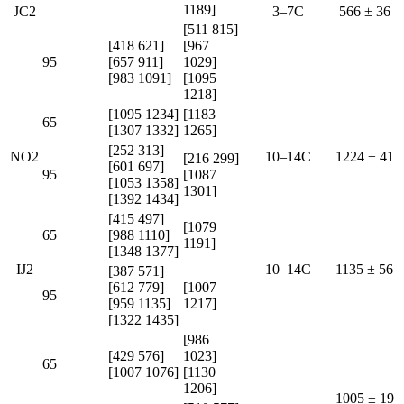
1189]
JC2
3–7C
566 ± 36
[511 815]
[418 621]
[967
95
[657 911]
1029]
[983 1091]
[1095
1218]
[1095 1234]
[1183
65
[1307 1332]
1265]
[252 313]
NO2
10–14C
1224 ± 41
[216 299]
[601 697]
95
[1087
[1053 1358]
1301]
[1392 1434]
[415 497]
[1079
65
[988 1110]
1191]
[1348 1377]
IJ2
10–14C
1135 ± 56
[387 571]
[612 779]
[1007
95
[959 1135]
1217]
[1322 1435]
[986
[429 576]
1023]
65
[1007 1076]
[1130
1206]
1005 ± 19