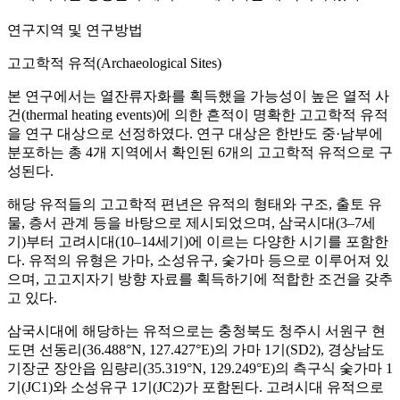
연구지역 및 연구방법
고고학적 유적(Archaeological Sites)
본 연구에서는 열잔류자화를 획득했을 가능성이 높은 열적 사
건(thermal heating events)에 의한 흔적이 명확한 고고학적 유적
을 연구 대상으로 선정하였다. 연구 대상은 한반도 중·남부에
분포하는 총 4개 지역에서 확인된 6개의 고고학적 유적으로 구
성된다.
해당 유적들의 고고학적 편년은 유적의 형태와 구조, 출토 유
물, 층서 관계 등을 바탕으로 제시되었으며, 삼국시대(3–7세
기)부터 고려시대(10–14세기)에 이르는 다양한 시기를 포함한
다. 유적의 유형은 가마, 소성유구, 숯가마 등으로 이루어져 있
으며, 고고지자기 방향 자료를 획득하기에 적합한 조건을 갖추
고 있다.
삼국시대에 해당하는 유적으로는 충청북도 청주시 서원구 현
도면 선동리(36.488°N, 127.427°E)의 가마 1기(SD2), 경상남도
기장군 장안읍 임량리(35.319°N, 129.249°E)의 측구식 숯가마 1
기(JC1)와 소성유구 1기(JC2)가 포함된다. 고려시대 유적으로