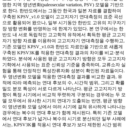
영한 지역 영년변화(paleosecular variation, PSV) 모델을 기반으
로 한다. 한반도에서는 그동안 한국과 일본 자료를 결합하여
구축된 KPSV_v1.0 모델이 고고지자기 연대측정의 표준 곡선
으로 활용되어 왔으나, 일부 시기동안 한반도 고유의 지구자기
장 방향 변화를 반영하는 데 한계가 있었다. 본 연구에서는 한
반도 내 서로 독립적인 고고학적 유적에서 획득한 평균 고고지
자기 방향 자료를 이용하여 고고지자기 연대측정을 수행하고,
기존 모델인 KPSV_v1.0과 한반도 자료만을 기반으로 새롭게
구축된 KPSV3K를 적용한 연대측정 결과의 차이를 비교·분석
하였다. 분석에 사용된 평균 고고지자기 방향은 모두 고고지자
기학에서 사용되는 표준 신뢰성 기준을 충족하며, 교류소자 실
험을 통해 안정적인 특성잔류자화 성분이 확인된 자료들이다.
두 영년변화 모델을 적용한 연대측정 결과를 비교한 결과, 유
적에 따라 예측되는 연대 후보의 수, 시간적 범위, 그리고 확률
밀도 분포 특성이 서로 다르게 나타난다. 평균 고고지자기 방
향이 특정 시기에서 비교적 뚜렷하게 구분되는 경우에는 두 모
델 모두에서 유사한 시기의 연대가 도출되는 반면, 평균 방향
이 영년변화 모델 상에서 여러 시기에 걸쳐 유사하게 나타나는
경우에는 복수의 연대 후보가 함께 제시된다. 특히 기존 모델
에서 연대 후보가 넓거나 복수의 시기로 분산되던 일부 사례에
서는, KPSV3K를 적용시 연대 후보가 보다 제한된 시간 범위