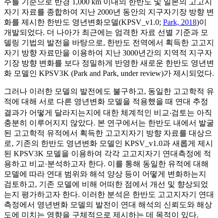
주를 기준으로 반경 1,000 km 이내의 한반도 및 일본의 고고지
자기 자료를 종합하여 지난 2000년 동안의 지구자기장 방향 변
화를 제시한 한반도 영년변화모델(KPSV_v1.0;
Park, 2018
)이
개발되었다. 더 나아가 최근에는 엄격한 자료 선별 기준과 모
델링 기법의 발전을 바탕으로, 한반도 전역에서 획득한 고고지
자기 방향 자료만을 이용하여 지난 3000년간의 지역적 지구자
기장 방향 변화를 보다 정밀하게 반영한 새로운 한반도 영년변
화 모델인 KPSV3K (Park and Park, under review)가 제시되었다.
그러나 이러한 모델의 발전에도 불구하고, 동일한 고고학적 유
적에 대해 서로 다른 영년변화 모델을 적용했을 때 연대 추정
결과가 어떻게 달라지는지에 대한 체계적인 비교‧검토는 아직
충분히 이루어지지 않았다. 본 연구에서는 한반도 내에서 발굴
된 고고학적 유적에서 획득한 고고지자기 방향 자료를 대상으
로, 기존의 한반도 영년변화 모델인 KPSV_v1.0과 새롭게 제시
된 KPSV3K 모델을 이용하여 각각 고고지자기 연대측정에 적
용하고 비교·분석하고자 한다. 이를 통해 동일한 유적에 대해
모델에 따라 연대 범위와 해석 양상 등이 어떻게 변화하는지
검토하고, 기존 모델에 비해 어떠한 점에서 개선 및 향상되었
는지 평가하고자 한다. 이러한 분석은 한반도 고고지자기 연대
측정에서 영년변화 모델의 발전이 연대 해석의 신뢰도와 해상
도에 미치는 영향을 구체적으로 제시하는 데 목적이 있다.