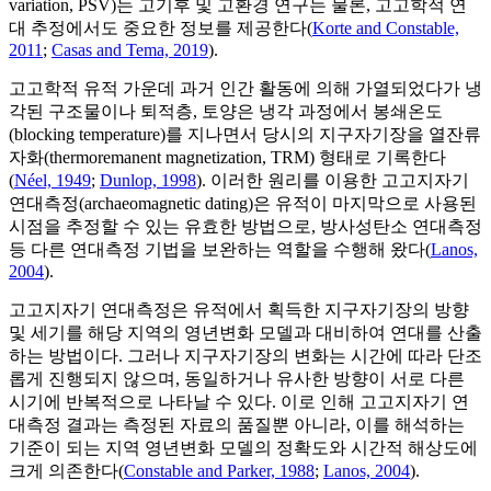
variation, PSV)는 고기후 및 고환경 연구는 물론, 고고학적 연
대 추정에서도 중요한 정보를 제공한다(
Korte and Constable,
2011
;
Casas and Tema, 2019
).
고고학적 유적 가운데 과거 인간 활동에 의해 가열되었다가 냉
각된 구조물이나 퇴적층, 토양은 냉각 과정에서 봉쇄온도
(blocking temperature)를 지나면서 당시의 지구자기장을 열잔류
자화(thermoremanent magnetization, TRM) 형태로 기록한다
(
Néel, 1949
;
Dunlop, 1998
). 이러한 원리를 이용한 고고지자기
연대측정(archaeomagnetic dating)은 유적이 마지막으로 사용된
시점을 추정할 수 있는 유효한 방법으로, 방사성탄소 연대측정
등 다른 연대측정 기법을 보완하는 역할을 수행해 왔다(
Lanos,
2004
).
고고지자기 연대측정은 유적에서 획득한 지구자기장의 방향
및 세기를 해당 지역의 영년변화 모델과 대비하여 연대를 산출
하는 방법이다. 그러나 지구자기장의 변화는 시간에 따라 단조
롭게 진행되지 않으며, 동일하거나 유사한 방향이 서로 다른
시기에 반복적으로 나타날 수 있다. 이로 인해 고고지자기 연
대측정 결과는 측정된 자료의 품질뿐 아니라, 이를 해석하는
기준이 되는 지역 영년변화 모델의 정확도와 시간적 해상도에
크게 의존한다(
Constable and Parker, 1988
;
Lanos, 2004
).