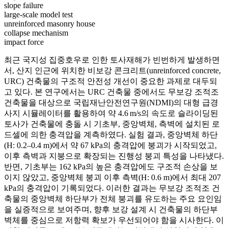
slope failure
large-scale model test
unreinforced masonry house
collapse mechanism
impact force
최근 국지성 집중호우로 인한 토사재해가 빈번하게 발생하면
서, 산지 인근에 위치한 비보강 콘크리트(unreinforced concrete,
URC) 건축물의 구조적 안전성 개선이 중요한 과제로 대두되
고 있다. 본 연구에서는 URC 건축물 중에서도 무보강 조적조
건축물을 대상으로 국립재난안전연구원(NDMI)의 대형 급경
사지 시뮬레이터를 활용하여 약 4.6 m/s의 속도로 슬라이딩된
토사가 건축물에 충돌 시 기초부, 중앙벽체, 측벽에 설치된 로
드셀에 의한 충격압을 계측하였다. 실험 결과, 중앙벽체 하단
(H: 0.2–0.4 m)에서 약 67 kPa의 충격압에 붕괴가 시작되었고,
이후 측벽과 지붕으로 확장되는 진행성 붕괴 특성을 나타냈다.
반면, 기초부는 162 kPa의 높은 충격압에도 구조적 손상을 보
이지 않았고, 중앙벽체 붕괴 이후 측벽(H: 0.6 m)에서 최대 207
kPa의 충격압이 기록되었다. 이러한 결과는 무보강 조적조 건
축물의 중앙벽체 하단부가 전체 붕괴를 유도하는 주요 요인임
을 실증적으로 보여주며, 향후 보강 설계 시 건축물의 하단부
벽체를 중심으로 저항력 확보가 우선되어야 함을 시사한다. 이