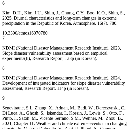
6
Kim, D.H., Kim, J.U., Shim, J., Chung, C.Y., Boo, K.O., Shim, S.,
2025, Diurnal characteristics and long-term changes in extreme
precipitation in the Republic of Korea, Atmosphere, 16(7), 780.
10.3390/atmos16070780
7
NDMI (National Disaster Management Research Institute), 2023,
Slope disaster vulnerability assessment based on empirical
experiments(II), Research Report, 138p (in Korean).
8
NDMI (National Disaster Management Research Institute), 2024,
Development of integrated indicators for slope disaster vulnerability
assessment, Research Report, 114p (in Korean).
9
Seneviratne, S.I., Zhang, X., Adnan, M., Badi, W., Dereczynski, C.,
Di Luca, A., Ghosh, S., Iskandar, I., Kossin, J., Lewis, S., Otto, F.,
Pinto, I., Satoh, M., Vicente-Serrano, S.M., Wehner, M., Zhou, B.,
2021, Chapter 11: Weather and climate extreme events in a changing
climate, In: Masson-Delmotte, V., Zhai, P., Pirani, A., Connors,