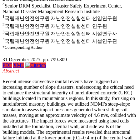
4
Senior DRM Specialist, Disaster Safety Experiment Center,
National Disaster Management Research Institute
1
국립재난안전연구원 재난안전실험센터 선임연구원
2
국립재난안전연구원 재난안전실험센터 연구원
3
국립재난안전연구원 재난안전실험센터 시설연구사
4
국립재난안전연구원 재난안전실험센터 시설연구관
*Corresponding Author
31 December 2025. pp. 799-809
PDF
XML
Abstract
Recent intense convective rainfall events have triggered an
increasing number of slope disasters, underscoring the critical need
to enhance the structural integrity of unreinforced concrete (URC)
buildings located in mountainous regions. In this study, focusing on
unreinforced masonry buildings, we utilized NDMI’s steep-slope
simulator to assess impact pressures generated when sliding soil
masses, moving at an approximate velocity of 4.6 m/s, collided with
the structures. The impact forces were measured using load cells
installed at the foundation, central wall, and side walls of the
building models. The experimental results revealed that structural
failure initiated at the lower portion (0.2–0.4 m) of the central wall