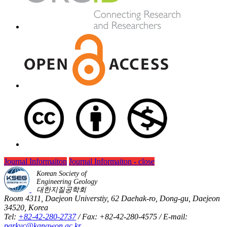
Journal Informaiton
Journal Informaiton - close
Korean Society of
Engineering Geology
대한지질공학회
Room 4311, Daejeon Universtiy, 62 Daehak-ro, Dong-gu, Daejeon
34520, Korea
Tel:
+82-42-280-2737
/ Fax: +82-42-280-4575 / E-mail:
parkyc@kangwon.ac.kr